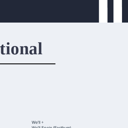
tional
We'll +
We'll Spain (Facthum)