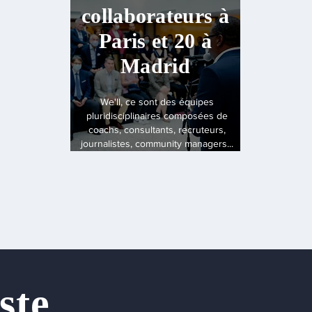
collaborateurs à
Paris et 20 à
Madrid
We'll, ce sont des équipes
pluridisciplinaires composées de
coachs, consultants, recruteurs,
journalistes, community managers...
ste