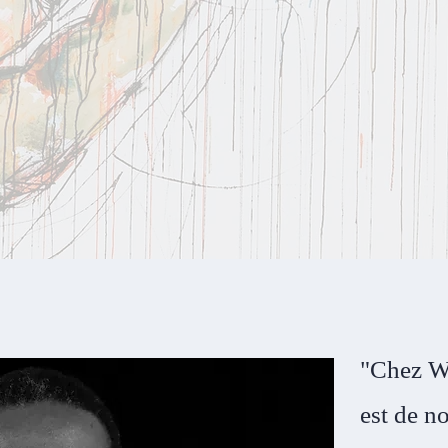
"Chez We
est de n