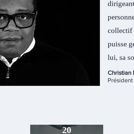
dirigeant
personne
collectif
puisse g
lui, sa s
Christian
Président
20