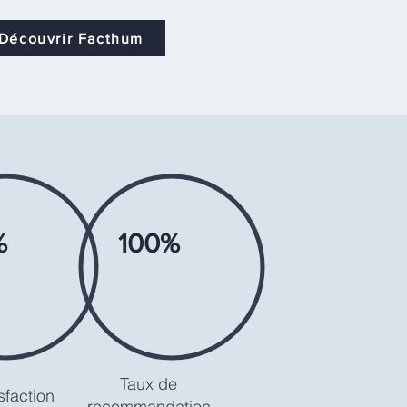
Découvrir Facthum
%
100%
Taux de
sfaction
recommandation