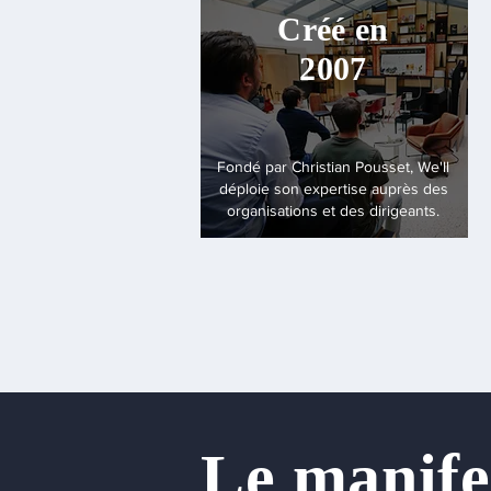
Créé en
2007
Fondé par Christian Pousset, We'll
déploie son expertise auprès des
organisations et des dirigeants.
Le manife