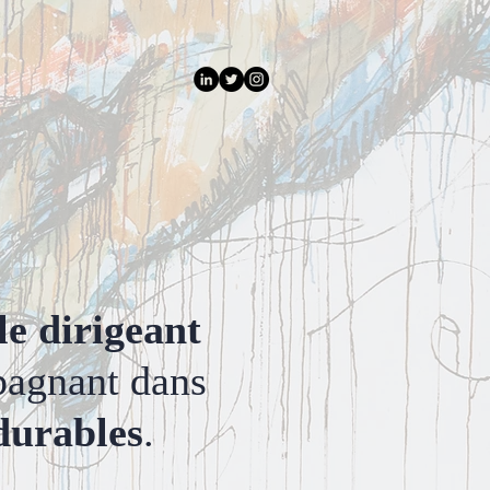
 le dirigeant
pagnant dans
durables
.